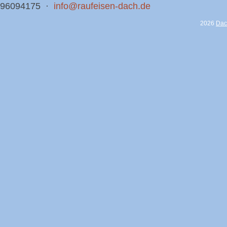
96094175 ·
info@raufeisen-dach.de
2026
Dac